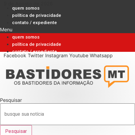
Ir
9 de Agosto de 2026
quem somos
para
política de privacidade
o
contato / expediente
conteúdo
Menu
quem somos
política de privacidade
contato / expediente
Facebook
Twitter
Instagram
Youtube
Whatsapp
Pesquisar
Pesquisar