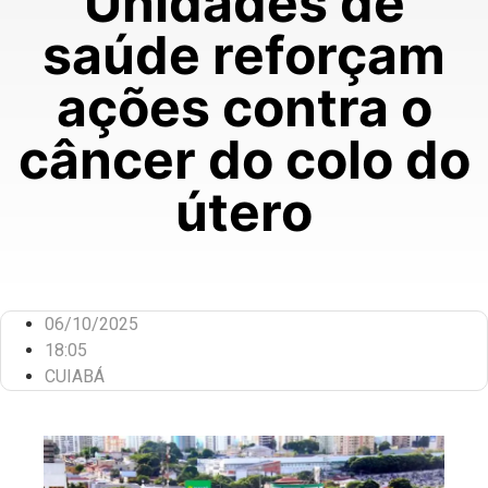
Unidades de
saúde reforçam
ações contra o
câncer do colo do
útero
06/10/2025
18:05
CUIABÁ