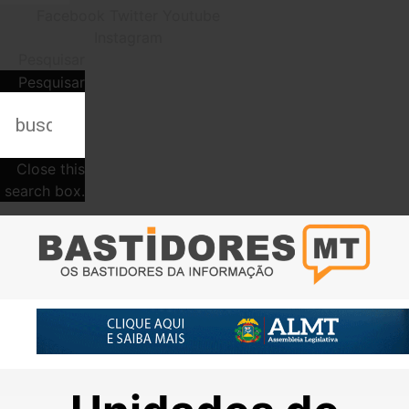
Facebook
Twitter
Youtube
Instagram
Pesquisar
Pesquisar
Close this
search box.