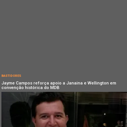
BASTIDORES
Jayme Campos reforça apoio a Janaina e Wellington em
convenção histórica do MDB