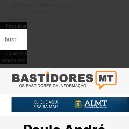
Facebook
Twitter
Youtube
Instagram
Pesquisar
Pesquisar
Close this
search box.