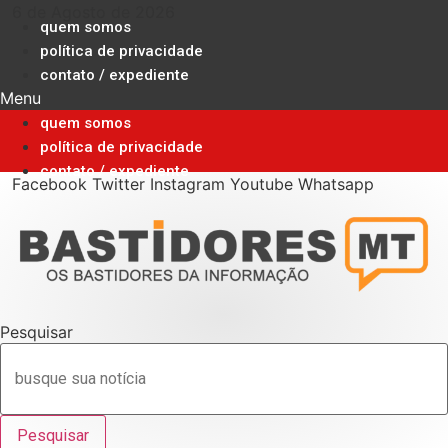
Ir
6 de Agosto de 2026
quem somos
para
política de privacidade
o
contato / expediente
conteúdo
Menu
quem somos
política de privacidade
contato / expediente
Facebook
Twitter
Instagram
Youtube
Whatsapp
Pesquisar
Pesquisar