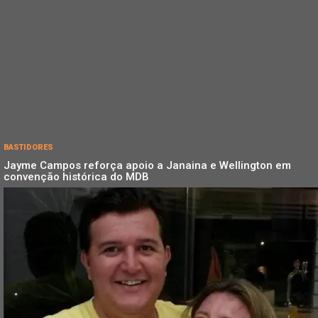
BASTIDORES
Jayme Campos reforça apoio a Janaina e Wellington em
convenção histórica do MDB