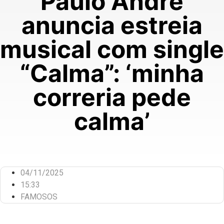
Paulo André
anuncia estreia
musical com single
“Calma”: ‘minha
correria pede
calma’
04/11/2025
15:33
FAMOSOS