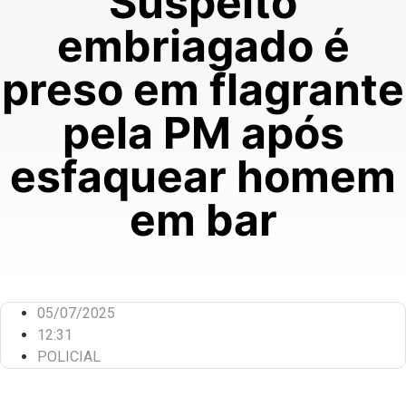
Suspeito
embriagado é
preso em flagrante
pela PM após
esfaquear homem
em bar
05/07/2025
12:31
POLICIAL