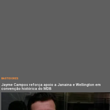
BASTIDORES
Jayme Campos reforça apoio a Janaina e Wellington em
convenção histórica do MDB