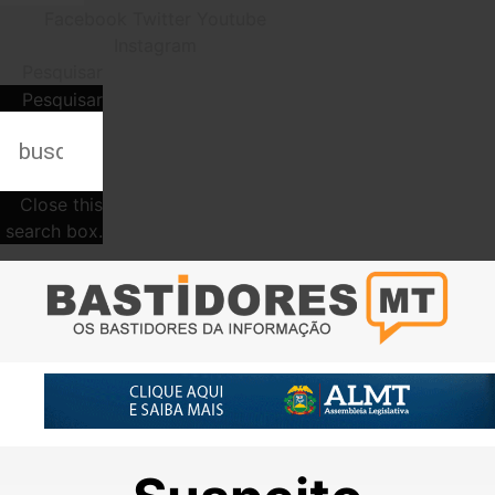
Facebook
Twitter
Youtube
Instagram
Pesquisar
Pesquisar
Close this
search box.