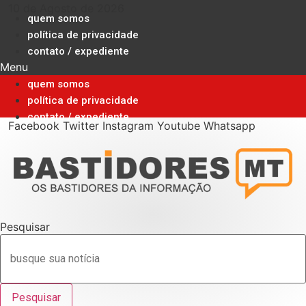
Ir
10 de Agosto de 2026
quem somos
para
política de privacidade
o
contato / expediente
conteúdo
Menu
quem somos
política de privacidade
contato / expediente
Facebook
Twitter
Instagram
Youtube
Whatsapp
Pesquisar
Pesquisar