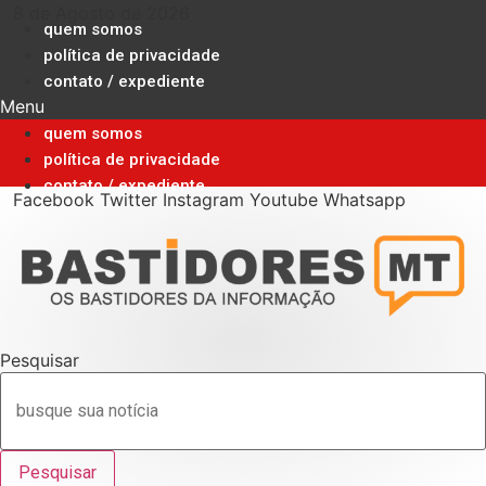
Ir
8 de Agosto de 2026
quem somos
para
política de privacidade
o
contato / expediente
conteúdo
Menu
quem somos
política de privacidade
contato / expediente
Facebook
Twitter
Instagram
Youtube
Whatsapp
Pesquisar
Pesquisar