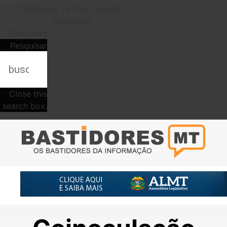
Facebook
Twitter
Youtube
Instagram
Pesquisar
Pesquisar
Close this
search box.