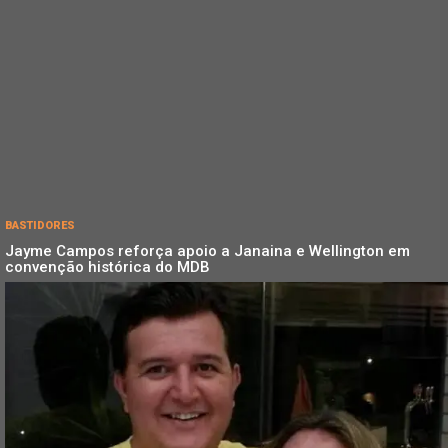
BASTIDORES
Jayme Campos reforça apoio a Janaina e Wellington em
convenção histórica do MDB