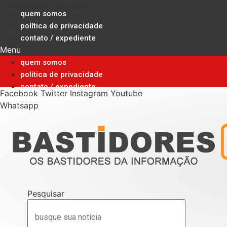
Ir
7 de Agosto de 2026
quem somos
para
política de privacidade
o
contato / expediente
conteúdo
Menu
quem somos
política de privacidade
contato / expediente
Facebook
Twitter
Instagram
Youtube
Whatsapp
Pesquisar