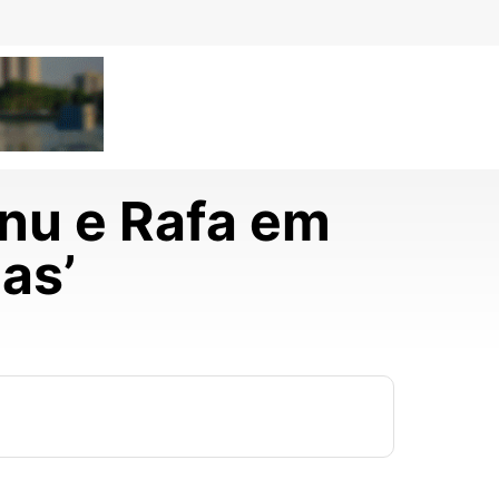
anu e Rafa em
ias’