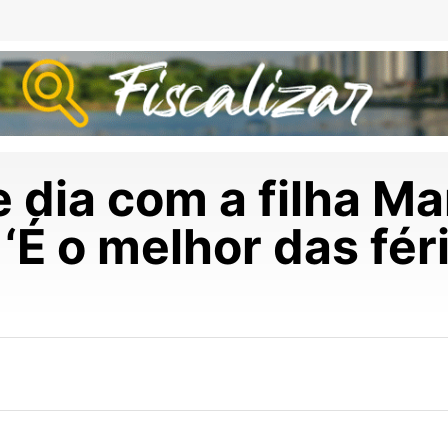
te dia com a filha M
‘É o melhor das fér