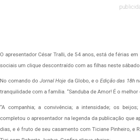
publicid
O apresentador César Tralli, de 54 anos, está de férias e
sociais um clique descontraído com as filhas neste sábado 
No comando do
Jornal Hoje
da Globo, e o
Edição das 18h
na
tranquilidade com a família. “Sanduba de Amor! É o melhor d
“A companhia; a convivência; a intensidade; os beijos
completou o apresentador na legenda da publicação que 
dias, e é fruto de seu casamento com Ticiane Pinheiro, e 
Tici com Roberto Justus. Confira clique abaixo: