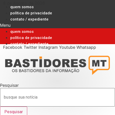
Ir
8 de Agosto de 2026
quem somos
para
política de privacidade
o
contato / expediente
conteúdo
Menu
quem somos
política de privacidade
contato / expediente
Facebook
Twitter
Instagram
Youtube
Whatsapp
Pesquisar
Pesquisar