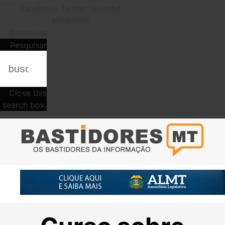
Facebook
Twitter
Youtube
Instagram
Pesquisar
Pesquisar
Close this
search box.