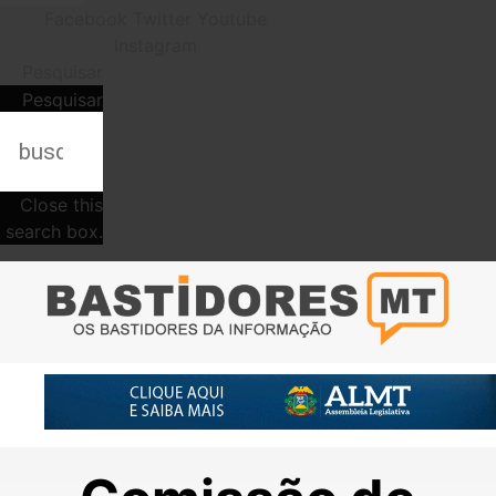
Facebook
Twitter
Youtube
Instagram
Pesquisar
Pesquisar
Close this
search box.