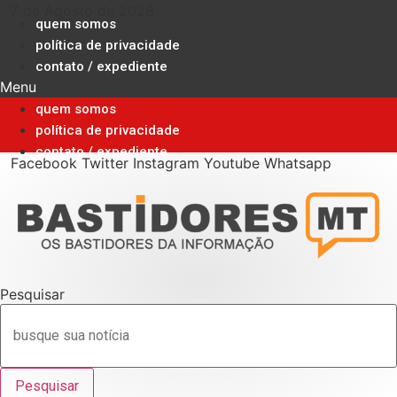
Ir
7 de Agosto de 2026
quem somos
para
política de privacidade
o
contato / expediente
conteúdo
Menu
quem somos
política de privacidade
contato / expediente
Facebook
Twitter
Instagram
Youtube
Whatsapp
Pesquisar
Pesquisar