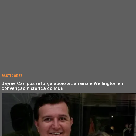
BASTIDORES
Jayme Campos reforça apoio a Janaina e Wellington em
convenção histórica do MDB